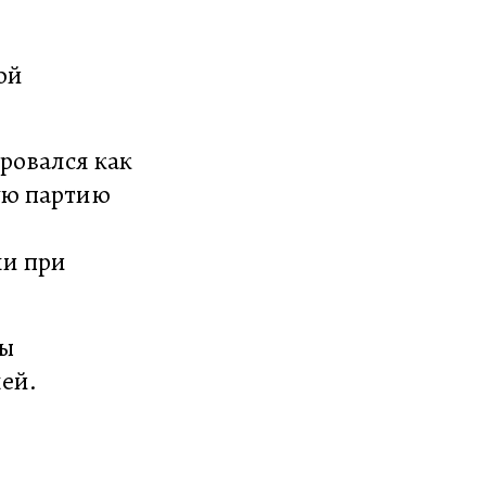
ой
ровался как
ую партию
ли при
ны
ей.