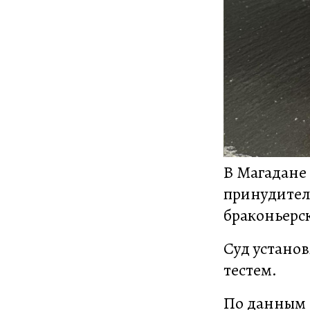
В Магадане 
принудител
браконьерс
Суд установ
тестем.
По данным с