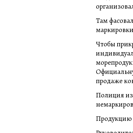
организова
Там фасова
маркировки 
Чтобы прикр
индивидуал
морепродук
Официальну
продаже ко
Полиция из
немаркиров
Продукцию
Руководител