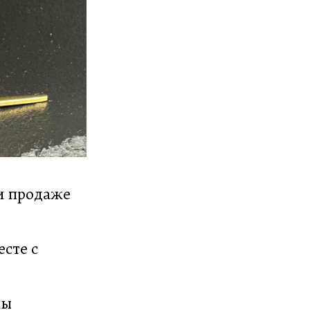
и продаже
есте с
ны