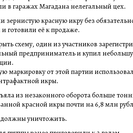
ли в гаражах Магадана нелегальный цех.
ли зернистую красную икру без обязательн
и готовили её к продаже.
ыть схему, один из участников зарегистри
ьный предприниматель и купил небольш
ции.
ю маркировку от этой партии использова
нтрафактной икры.
ъяла из незаконного оборота больше тон
анной красной икры почти на 6,8 млн рубл
 должны уничтожить.
я группы ранее приговорили к 2 годам