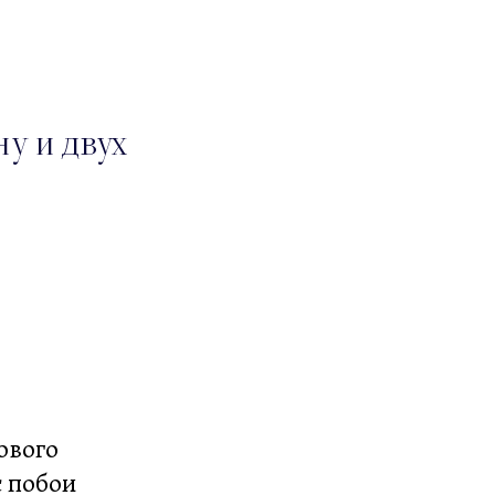
у и двух
ового
с побои