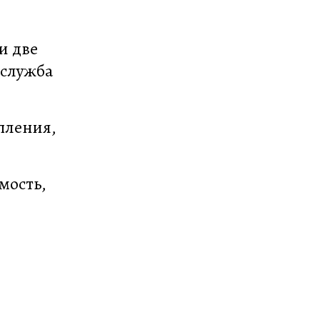
и две
-служба
упления,
мость,