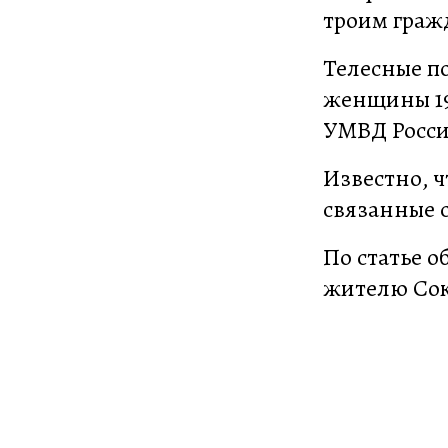
троим граж
Телесные п
женщины 199
УМВД Росси
Известно, ч
связанные 
По статье 
жителю Соко